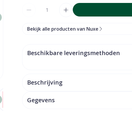
Aantal
Bekijk alle producten van Nuxe
Beschikbare leveringsmethoden
Beschrijving
arger image
View larger image
View larger image
View larger image
View larger image
View larger
Gegevens
CNK
4335980
Organisaties
Nuxe