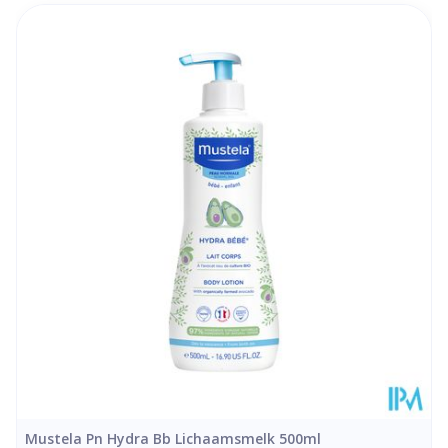
Lengte
185 mm
Diepte
40 mm
Hoeveelheid
200
Verpakking
Behoud
Kamertemperatuur (15°C - 25°C)
Mustela Pn Hydra Bb Lichaamsmelk 500ml