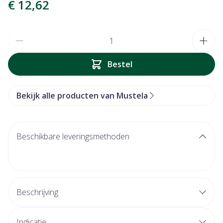
€ 12,62
Aantal
Bestel
Bekijk alle producten van Mustela
Beschikbare leveringsmethoden
Beschrijving
De Toiletmelk zonder spoelen met Bio avocado voor
baby's reinigt het gezicht en zitvlak van baby's in alle
Indicatie