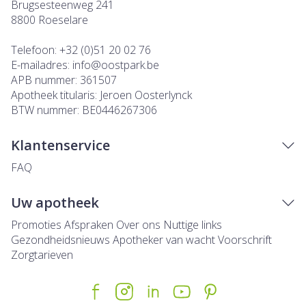
Brugsesteenweg 241
8800
Roeselare
Telefoon:
+32 (0)51 20 02 76
E-mailadres:
info@
oostpark.be
APB nummer:
361507
Apotheek titularis:
Jeroen Oosterlynck
BTW nummer:
BE0446267306
Klantenservice
FAQ
Uw apotheek
Promoties
Afspraken
Over ons
Nuttige links
Gezondheidsnieuws
Apotheker van wacht
Voorschrift
Zorgtarieven