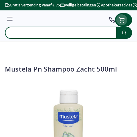
Ga naar de inhoud
Gratis verzending vanaf € 75
Veilige betalingen
Apothekersadvies
Menu
Zoek
Product, merk, categorie...
Mustela Pn Shampoo Zacht 500ml