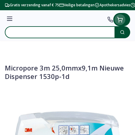
Ga naar de inhoud
Gratis verzending vanaf € 75
Veilige betalingen
Apothekersadvies
Menu
Zoek
Product, merk, categorie...
Micropore 3m 25,0mmx9,1m Nieuwe
Dispenser 1530p-1d