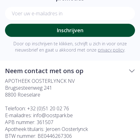
E-mail adres
Inschrijven
Door op inschrijven te klikken, schrijft u zich in voor onze
nieuwsbrief en gaat u akkoord met onze
privacy policy
.
Neem contact met ons op
APOTHEEK OOSTERLYNCK NV
Brugsesteenweg 241
8800
Roeselare
Telefoon:
+32 (0)51 20 02 76
E-mailadres:
info@
oostpark.be
APB nummer:
361507
Apotheek titularis:
Jeroen Oosterlynck
BTW nummer:
BE0446267306