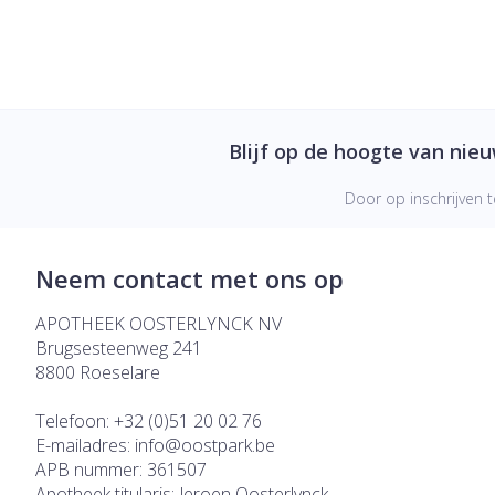
Blijf op de hoogte van nie
Door op inschrijven t
Neem contact met ons op
APOTHEEK OOSTERLYNCK NV
Brugsesteenweg 241
8800
Roeselare
Telefoon:
+32 (0)51 20 02 76
E-mailadres:
info@
oostpark.be
APB nummer:
361507
Apotheek titularis:
Jeroen Oosterlynck