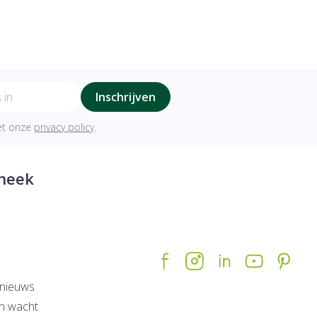
Inschrijven
met onze
privacy policy
.
heek
nieuws
n wacht