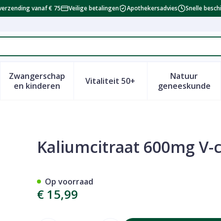
verzending vanaf € 75
Veilige betalingen
Apothekersadvies
Snelle besch
Zwangerschap
Natuur
Vitaliteit 50+
id, verzorging en hygiëne categorie
enu voor Dieet, voeding en vitamines categorie
Toon submenu voor Zwangerschap en kinderen 
Toon submenu voor Vitalitei
Toon sub
en kinderen
geneeskunde
s 60 Deba
Kaliumcitraat 600mg V-
Op voorraad
€ 15,99