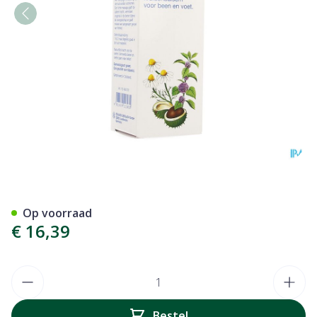
Gehwol Balsem Been 125ml
Op voorraad
€ 16,39
Aantal
Bestel