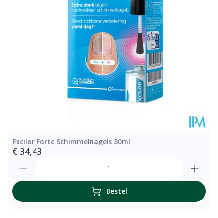
Hoeveelheid
30
Verpakking
Behoud
Kamertemperatuur (15°C - 25°C)
Excilor Forte Schimmelnagels 30ml
€ 34,43
Aantal
Bestel