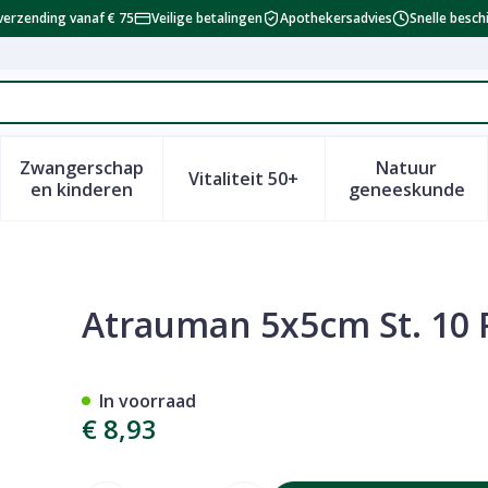
verzending vanaf € 75
Veilige betalingen
Apothekersadvies
Snelle besch
Zwangerschap
Natuur
Vitaliteit 50+
id, verzorging en hygiëne categorie
enu voor Dieet, voeding en vitamines categorie
Toon submenu voor Zwangerschap en kinderen 
Toon submenu voor Vitalitei
Toon sub
en kinderen
geneeskunde
Atrauman 5x5cm St. 10 
In voorraad
€ 8,93