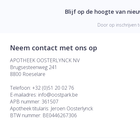
Blijf op de hoogte van nie
Door op inschrijven t
Neem contact met ons op
APOTHEEK OOSTERLYNCK NV
Brugsesteenweg 241
8800
Roeselare
Telefoon:
+32 (0)51 20 02 76
E-mailadres:
info@
oostpark.be
APB nummer:
361507
Apotheek titularis:
Jeroen Oosterlynck
BTW nummer:
BE0446267306