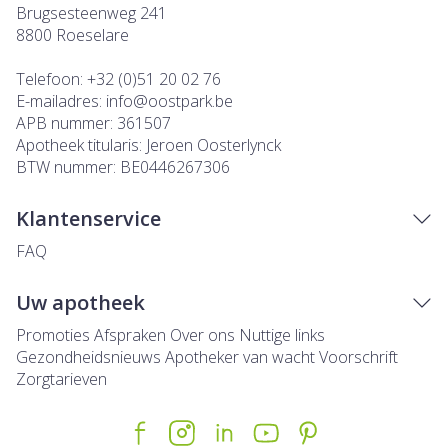
Brugsesteenweg 241
8800
Roeselare
Telefoon:
+32 (0)51 20 02 76
E-mailadres:
info@
oostpark.be
APB nummer:
361507
Apotheek titularis:
Jeroen Oosterlynck
BTW nummer:
BE0446267306
Klantenservice
FAQ
Uw apotheek
Promoties
Afspraken
Over ons
Nuttige links
Gezondheidsnieuws
Apotheker van wacht
Voorschrift
Zorgtarieven