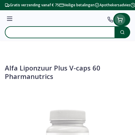
Ga naar de inhoud
Gratis verzending vanaf € 75
Veilige betalingen
Apothekersadvies
Menu
Zoek
Product, merk, categorie...
Alfa Liponzuur Plus V-caps 60
Pharmanutrics