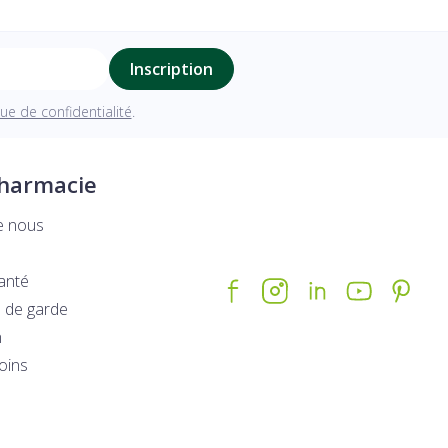
Inscription
que de confidentialité
.
pharmacie
e nous
santé
 de garde
n
soins