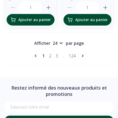
Quantité
Quantité
Ajouter au panier
Ajouter au panier
Afficher
par page
Pages
Vous lisez actuellement la page
Page
Page
Page
1
2
3
...
124
Restez informé des nouveaux produits et
promotions
Adresse mail