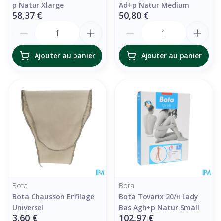
p Natur Xlarge
Ad+p Natur Medium
58,37 €
50,80 €
Quantité
Quantité
Ajouter au panier
Ajouter au panier
Bota
Bota
Bota Chausson Enfilage
Bota Tovarix 20/ii Lady
Universel
Bas Agh+p Natur Small
3,60 €
102,97 €