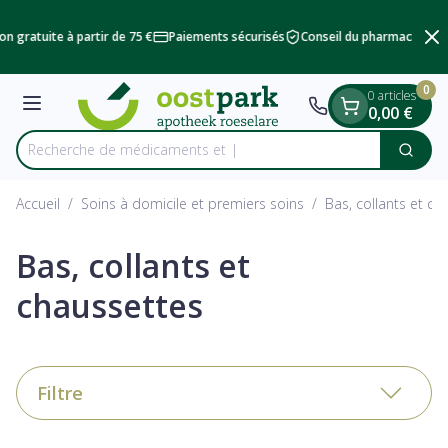
Diapositive 2 de 2
Aller au contenu
on gratuite à partir de 75 €
Paiements sécurisés
Conseil du pharmacien
L
0
0 articles
Menu
0,00 €
Recherche
Cherc
Rechercher
Accueil
/
Soins à domicile et premiers soins
/
Bas, collants et ch
Bas, collants et
chaussettes
Filtre