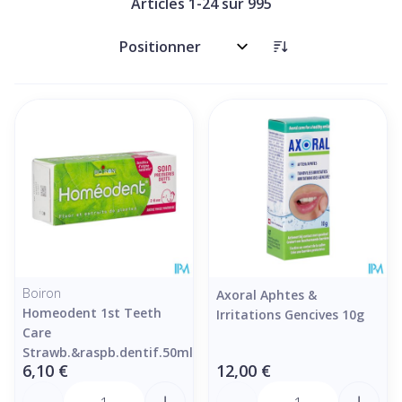
Articles
1
-
24
sur
995
Trier par:
Boiron
Axoral Aphtes &
Homeodent 1st Teeth
Irritations Gencives 10g
Care
Strawb.&raspb.dentif.50ml
6,10 €
12,00 €
Quantité
Quantité