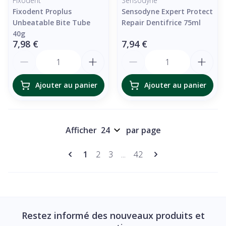
Fixodent
Sensodyne
Fixodent Proplus
Sensodyne Expert Protect
Unbeatable Bite Tube
Repair Dentifrice 75ml
40g
7,98 €
7,94 €
Quantité
Quantité
Ajouter au panier
Ajouter au panier
Afficher
par page
Pages
Vous lisez actuellement la page
Page
Page
Page
1
2
3
...
42
Restez informé des nouveaux produits et