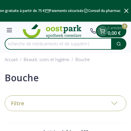
Diapositive 2 de 2
Aller au contenu
on gratuite à partir de 75 €
Paiements sécurisés
Conseil du pharmacien
L
0
0 articles
Menu
0,00 €
Recherche de médica
Cherc
Rechercher
Accueil
/
Beauté, soins et hygiène
/
Bouche
Bouche
Filtre