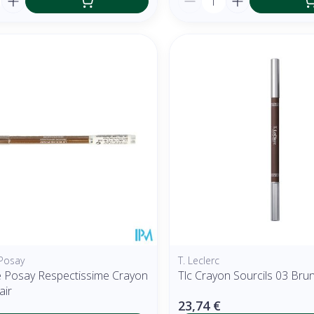
Posay
T. Leclerc
 Posay Respectissime Crayon
Tlc Crayon Sourcils 03 Bru
air
23,74 €