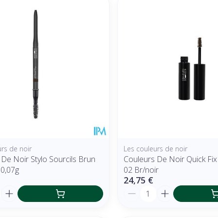
r les valeurs minimales et maximales du prix.
rs de noir
Les couleurs de noir
De Noir Stylo Sourcils Brun
Couleurs De Noir Quick Fi
0,07g
02 Br/noir
24,75 €
é
Quantité