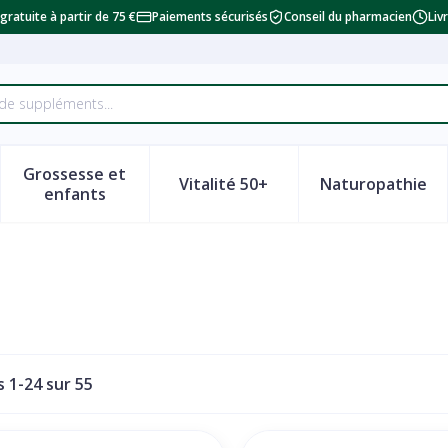
 gratuite à partir de 75 €
Paiements sécurisés
Conseil du pharmacien
Liv
Grossesse et
Vitalité 50+
Naturopathie
a catégorie Beauté, soins et hygiène
le sous-menu pour la catégorie Régime, alimentation & vi
Afficher le sous-menu pour la catégorie Grosse
Afficher le sous-menu pour la
Afficher 
enfants
es
1
-
24
sur
55