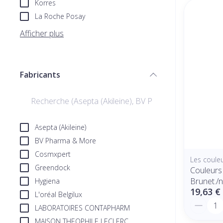
Korres
La Roche Posay
Afficher plus
Fabricants
filter
Asepta (Akileine)
BV Pharma & More
Cosmxpert
Les couleu
Greendock
Couleurs 
Brunet./n
Hygiena
19,63 €
L'oréal Belgilux
Quantit
LABORATOIRES CONTAPHARM
MAISON THEOPHILE LECLERC