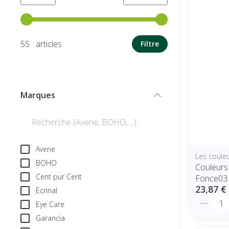
Utilisez les touches fléchées gauche et droite pour ajuste
55 articles
Filtre
Marques
filter
Avene
Les couleu
BOHO
Couleurs 
Cent pur Cent
Fonce03 
23,87 €
Ecrinal
Quantit
Eye Care
Garancia