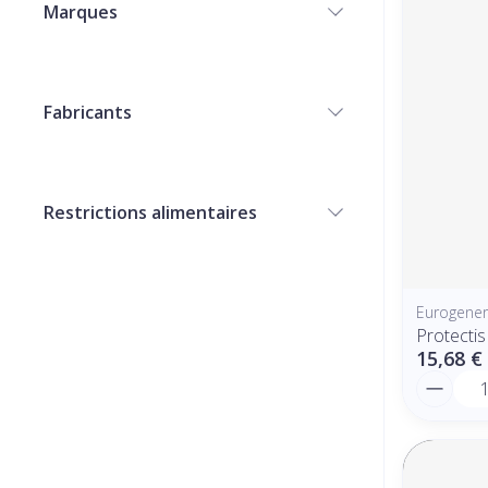
Marques
filter
Fabricants
filter
Restrictions alimentaires
filter
Eurogeneri
Protectis
15,68 €
Quantit