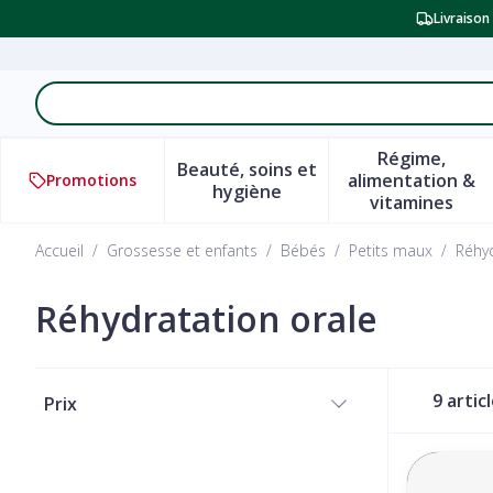
Aller au contenu
Livraison
Rechercher
Régime,
Beauté, soins et
alimentation &
Promotions
Afficher le sous-menu pour l
Afficher 
hygiène
vitamines
Accueil
/
Grossesse et enfants
/
Bébés
/
Petits maux
/
Réhyd
Réhydratation orale
Passer à la liste des produits
9
artic
Prix
filter