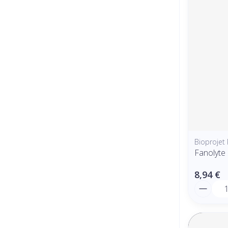
Bioprojet
Fanolyte
8,94 €
Quantit