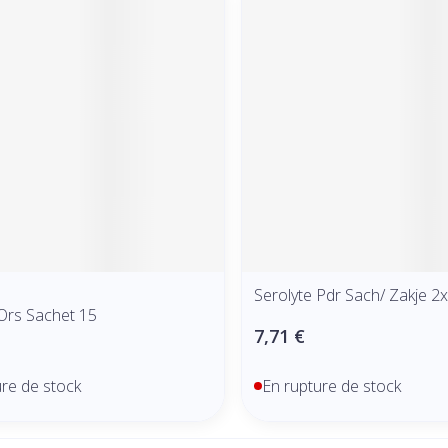
Serolyte Pdr Sach/ Zakje 2
Ors Sachet 15
7,71 €
ure de stock
En rupture de stock