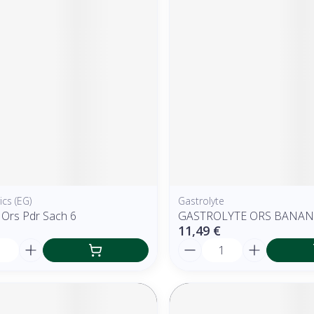
cs (EG)
Gastrolyte
 Ors Pdr Sach 6
GASTROLYTE ORS BANANA
11,49 €
é
Quantité