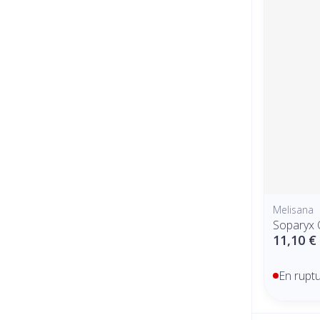
Melisana
Soparyx 
11,10 €
En rupt