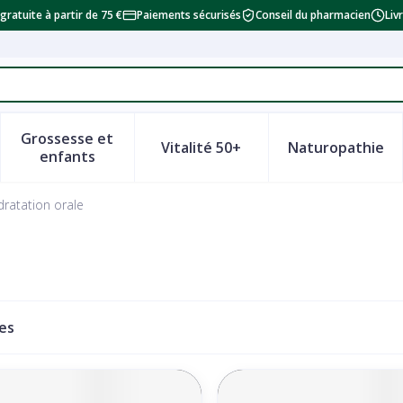
 gratuite à partir de 75 €
Paiements sécurisés
Conseil du pharmacien
Liv
Grossesse et
Vitalité 50+
Naturopathie
a catégorie Beauté, soins et hygiène
le sous-menu pour la catégorie Régime, alimentation & vi
Afficher le sous-menu pour la catégorie Grosse
Afficher le sous-menu pour la
Afficher 
enfants
ratation orale
les