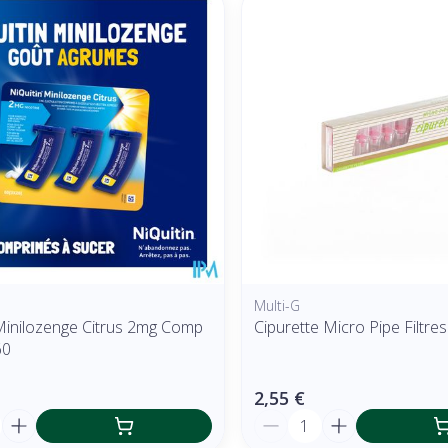
r les valeurs minimales et maximales du prix.
Multi-G
 Minilozenge Citrus 2mg Comp
Cipurette Micro Pipe Filtres
60
2,55 €
é
Quantité