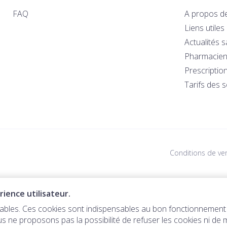
FAQ
A propos d
Liens utiles
Actualités 
Pharmacien
Prescriptio
Tarifs des 
Conditions de ve
ience utilisateur.
directement au distributeur automatiq
nsables. Ces cookies sont indispensables au bon fonctionnement
us ne proposons pas la possibilité de refuser les cookies ni de 
istributeur automatique après paiement en ligne. -
En stock:
à r