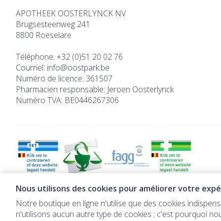
APOTHEEK OOSTERLYNCK NV
Brugsesteenweg 241
8800
Roeselare
Téléphone:
+32 (0)51 20 02 76
Courriel:
info@
oostpark.be
Numéro de licence:
361507
Pharmacien responsable:
Jeroen Oosterlynck
Numéro TVA:
BE0446267306
Nous utilisons des cookies pour améliorer votre expér
Disponible immédiatement : à retirer 
Notre boutique en ligne n'utilise que des cookies indispe
n'utilisons aucun autre type de cookies ; c'est pourquoi no
Disponible immédiatement :
à retirer directement au d