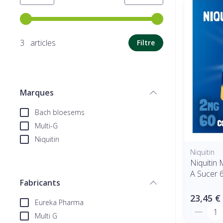
Utilisez les touches fléchées gauche et droite pour ajuste
3 articles
Filtre
Marques
filter
Bach bloesems
Multi-G
Niquitin
Niquitin
Niquitin
A Sucer 
Fabricants
filter
23,45 €
Eureka Pharma
Quantit
Multi G