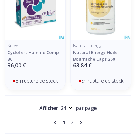
Surveal
Natural Energy
Cyclofert Homme Comp
Natural Energy Huile
30
Bourrache Caps 250
36,00 €
63,84 €
En rupture de stock
En rupture de stock
Afficher
par page
Pages
Vous lisez actuellement la pag
Page
1
2