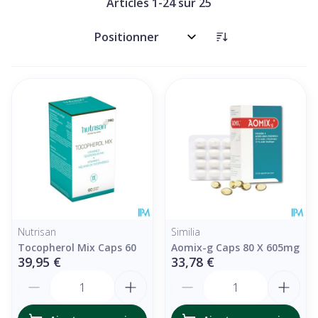
Articles
1
-
24
sur
25
Trier par:
Nutrisan
Similia
Tocopherol Mix Caps 60
Aomix-g Caps 80 X 605mg
39,95 €
33,78 €
Quantité
Quantité