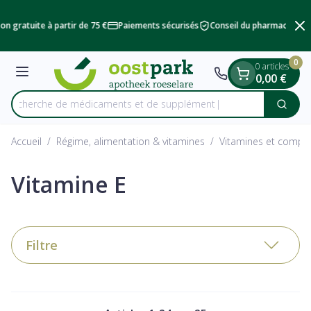
Diapositive 2 de 2
Aller au contenu
on gratuite à partir de 75 €
Paiements sécurisés
Conseil du pharmacien
L
0
0 articles
Menu
0,00 €
Recherche de médicamen
Cherc
Rechercher
Accueil
/
Régime, alimentation & vitamines
/
Vitamines et complé
Vitamine E
Filtre