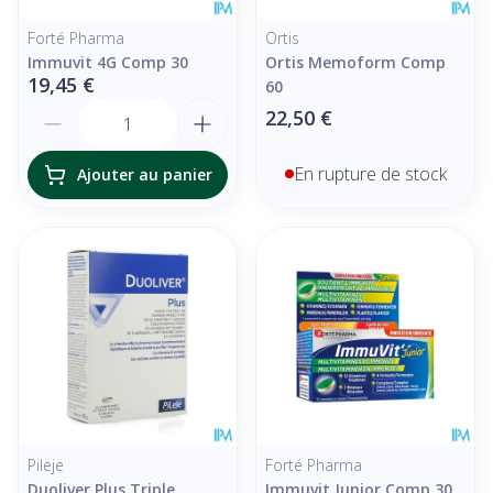
Forté Pharma
Ortis
Immuvit 4G Comp 30
Ortis Memoform Comp
19,45 €
60
Quantité
22,50 €
En rupture de stock
Ajouter au panier
Pileje
Forté Pharma
Duoliver Plus Triple
Immuvit Junior Comp 30