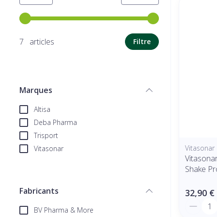
Utilisez les touches fléchées gauche et droite pour ajuste
7 articles
Filtre
Marques
filter
Altisa
Deba Pharma
Trisport
Vitasonar
Vitasonar
Vitasona
Shake Pr
Fabricants
32,90 €
filter
Quantit
BV Pharma & More