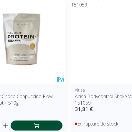
r les valeurs minimales et maximales du prix.
Altisa
r Choco Cappuccino Flow
Altisa Bodycontrol Shake Va
ot.+ 510g
151059
31,81 €
é
En rupture de stock