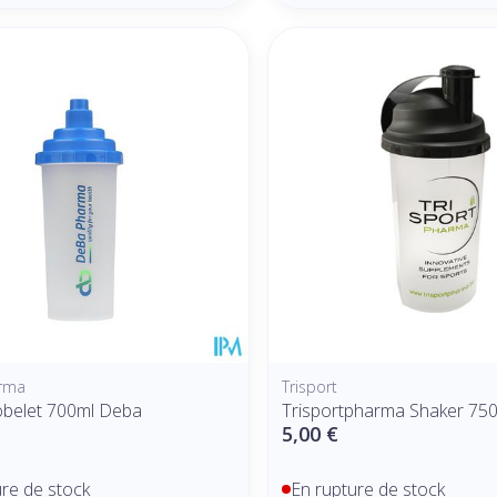
rma
Trisport
belet 700ml Deba
Trisportpharma Shaker 75
5,00 €
ure de stock
En rupture de stock