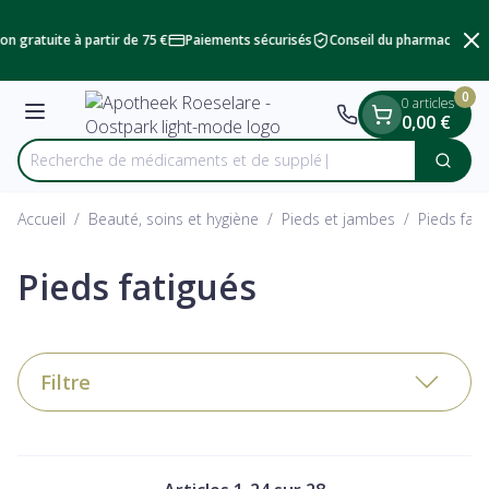
Diapositive 2 de 2
Aller au contenu
on gratuite à partir de 75 €
Paiements sécurisés
Conseil du pharmacien
L
0
0 articles
Menu
0,00 €
Recherche de médic
Cherc
Rechercher
Accueil
/
Beauté, soins et hygiène
/
Pieds et jambes
/
Pieds fati
Pieds fatigués
Filtre