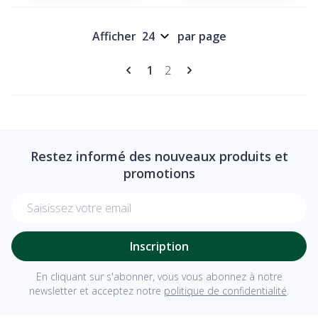
Afficher
par page
Pages
Vous lisez actuellement la pag
Page
1
2
Restez informé des nouveaux produits et
promotions
Adresse mail
Inscription
En cliquant sur s'abonner, vous vous abonnez à notre
newsletter et acceptez notre
politique de confidentialité
.