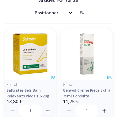
Articles
1
-
24
sur
28
Trier par:
Saltrates
Gehwol
Saltrates Sels Bain
Gehwol Creme Pieds Extra
Relaxants Pieds 10x20g
75ml Consulta
13,80 €
11,75 €
Quantité
Quantité