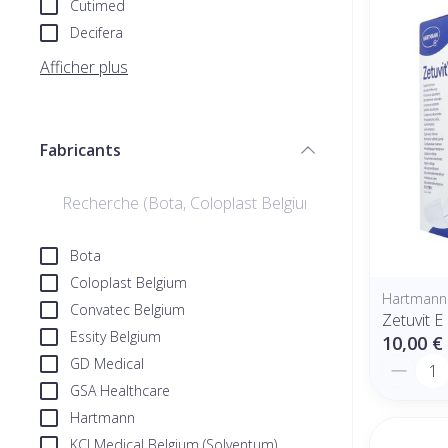
Cutimed
Decifera
Afficher plus
Fabricants
filter
Bota
Coloplast Belgium
Hartmann
Convatec Belgium
Zetuvit E
Essity Belgium
10,00 €
Quantit
GD Medical
GSA Healthcare
Hartmann
KCI Medical Belgium (Solventum)