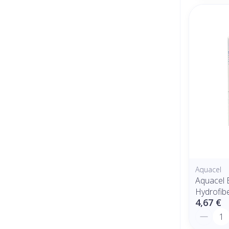
Aquacel
Aquacel 
Hydrofibe
4,67 €
Quantit