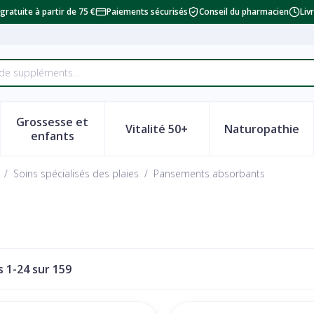
 gratuite à partir de 75 €
Paiements sécurisés
Conseil du pharmacien
Liv
Grossesse et
Vitalité 50+
Naturopathie
a catégorie Beauté, soins et hygiène
le sous-menu pour la catégorie Régime, alimentation & vi
Afficher le sous-menu pour la catégorie Grosse
Afficher le sous-menu pour la
Afficher 
enfants
/
Soins spécialisés des plaies
/
Pansements absorbants
es
1
-
24
sur
159