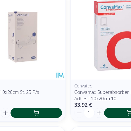
Convatec
 10x20cm St. 25 P/s
Convamax Superabsorber
Adhesif 10x20cm 10
33,92 €
é
Quantité