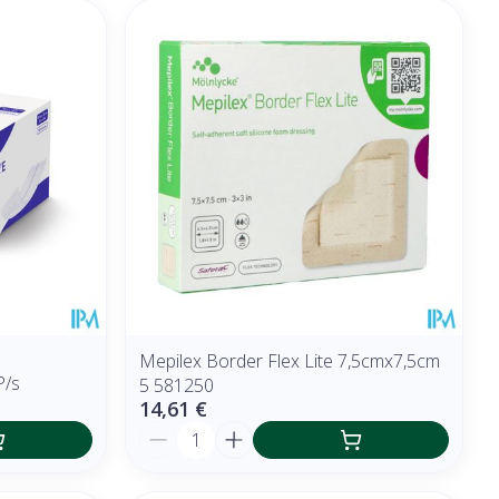
Mepilex Border Flex Lite 7,5cmx7,5cm
P/s
5 581250
14,61 €
Quantité