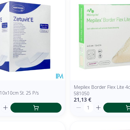
Mepilex Border Flex Lite 
 10x10cm St. 25 P/s
581050
21,13 €
é
Quantité