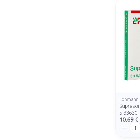
Lohmann 
Supraso
5 33630
10,69 €
Quantit