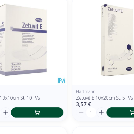
r les valeurs minimales et maximales du prix.
Hartmann
 10x10cm St. 10 P/s
Zetuvit E 10x20cm St. 5 P/s
3,57 €
é
Quantité