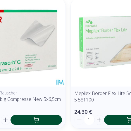
Rauscher
Mepilex Border Flex Lite 
rb g Compresse New 5x6,5cm
5 581100
24,30 €
é
Quantité