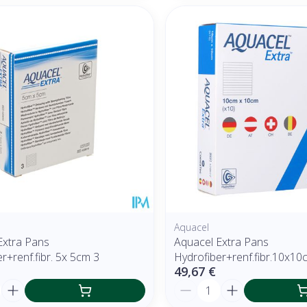
Aquacel
Extra Pans
Aquacel Extra Pans
r+renf.fibr. 5x 5cm 3
Hydrofiber+renf.fibr.10x10
49,67 €
é
Quantité