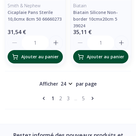
Smith & Nephew
Biatain
Cicaplaie Pans Sterile
Biatain Silicone Non-
10,0cmx 8cm 50 66660273
border 10cmx20cm 5
39024
31,54 €
35,11 €
Quantité
Quantité
Ajouter au panier
Ajouter au panier
Afficher
par page
Pages
Vous lisez actuellement la page
Page
Page
Page
1
2
3
...
5
Restez informé des nouveaux produits et