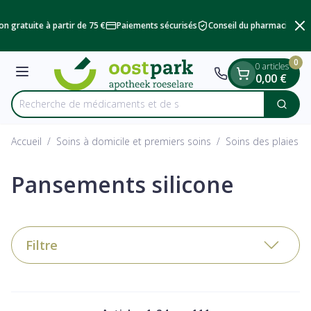
Diapositive 2 de 2
Aller au contenu
n gratuite à partir de 75 €
Paiements sécurisés
Conseil du pharmacien
L
0
0 articles
Menu
0,00 €
Recherche
Cherc
Rechercher
Accueil
/
Soins à domicile et premiers soins
/
Soins des plaies
/
Pansements silicone
Filtre