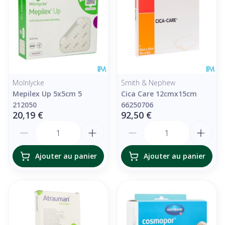
Molnlycke
Smith & Nephew
Mepilex Up 5x5cm 5
Cica Care 12cmx15cm
212050
66250706
20,19 €
92,50 €
Quantité
Quantité
Ajouter au panier
Ajouter au panier