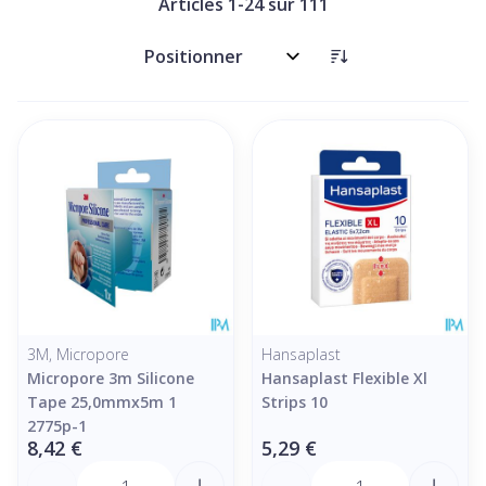
Articles
1
-
24
sur
111
Trier par:
3M, Micropore
Hansaplast
Micropore 3m Silicone
Hansaplast Flexible Xl
Tape 25,0mmx5m 1
Strips 10
2775p-1
8,42 €
5,29 €
Quantité
Quantité