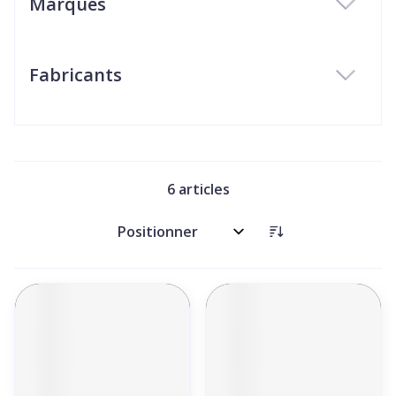
Marques
filter
Fabricants
filter
6
articles
Trier par: