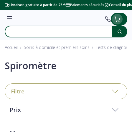
Aller au contenu
Livraison gratuite à partir de 75 €
Paiements sécurisés
Conseil du p
Menu
Cherc
Rechercher
Accueil
/
Soins à domicile et premiers soins
/
Tests de diagnosti
Spiromètre
Filtre
Passer à la liste des produits
Prix
filter