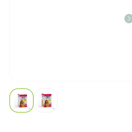
View larger image
View larger image