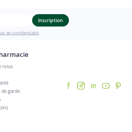
Inscription
que de confidentialité
.
pharmacie
e nous
santé
 de garde
n
soins