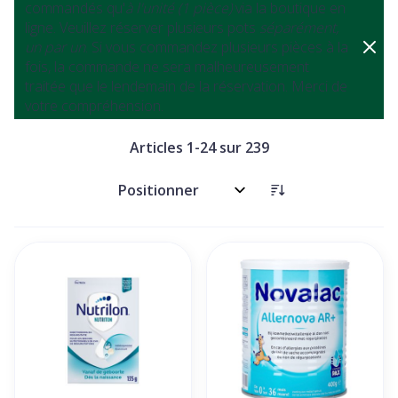
commandés qu'
à l'unité (1 pièce)
via la boutique en
ligne. Veuillez réserver plusieurs pots
séparément,
un par un
. Si vous commandez plusieurs pièces à la
fois, la commande ne sera malheureusement
traitée que le lendemain de la réservation. Merci de
votre compréhension.
Articles
1
-
24
sur
239
Trier par: