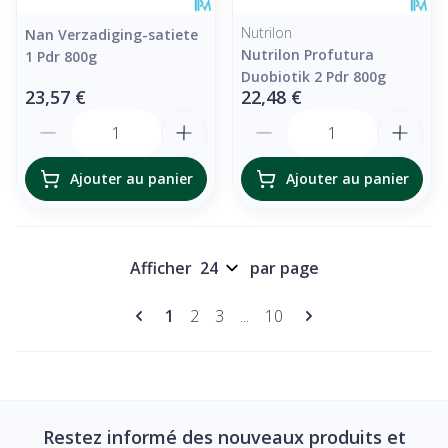
Nutrilon
Nan Verzadiging-satiete
Nutrilon Profutura
1 Pdr 800g
Duobiotik 2 Pdr 800g
23,57 €
22,48 €
Quantité
Quantité
Ajouter au panier
Ajouter au panier
Afficher
par page
Pages
Vous lisez actuellement la page
Page
Page
Page
1
2
3
...
10
Restez informé des nouveaux produits et