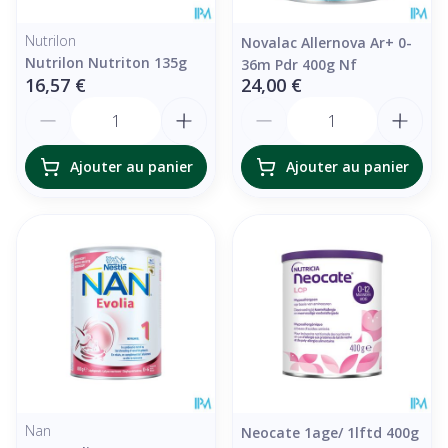
Nutrilon
Novalac Allernova Ar+ 0-
Nutrilon Nutriton 135g
36m Pdr 400g Nf
16,57 €
24,00 €
Quantité
Quantité
Ajouter au panier
Ajouter au panier
Nan
Neocate 1age/ 1lftd 400g