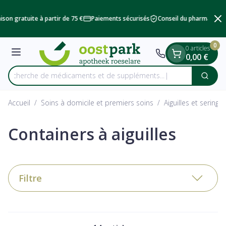
Diapositive 2 de 2
Aller au contenu
ison gratuite à partir de 75 €
Paiements sécurisés
Conseil du pharmacien
0
0 articles
Menu
0,00 €
Recherche de médicaments et de suppléments...
Cherc
Rechercher
Accueil
/
Soins à domicile et premiers soins
/
Aiguilles et seringu
Containers à aiguilles
Filtre