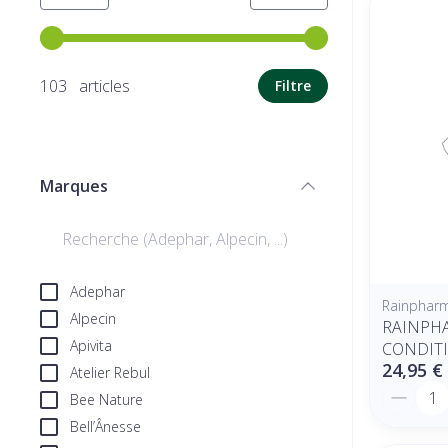
Utilisez les touches fléchées gauche et droite pour ajuste
103 articles
Filtre
Marques
filter
Adephar
Rainphar
Alpecin
RAINPH
Apivita
CONDIT
24,95 €
Atelier Rebul
Quantit
Bee Nature
Bell’Ânesse