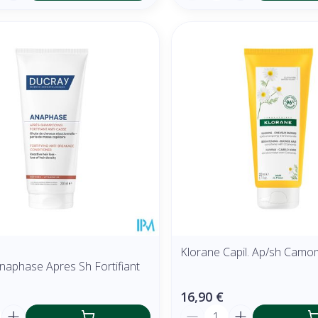
Klorane Capil. Ap/sh Camom
naphase Apres Sh Fortifiant
16,90 €
é
Quantité