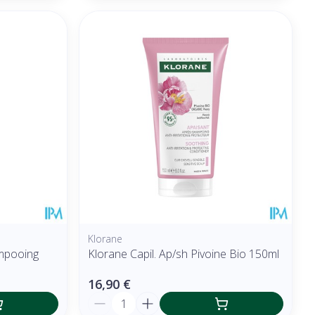
Klorane
ampooing
Klorane Capil. Ap/sh Pivoine Bio 150ml
16,90 €
Quantité