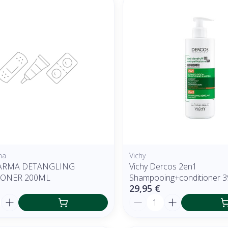
r les valeurs minimales et maximales du prix.
ma
Vichy
ARMA DETANGLING
Vichy Dercos 2en1
IONER 200ML
Shampooing+conditioner 3
29,95 €
é
Quantité