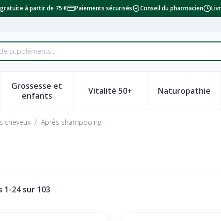
 gratuite à partir de 75 €
Paiements sécurisés
Conseil du pharmacien
Liv
Grossesse et
Vitalité 50+
Naturopathie
a catégorie Beauté, soins et hygiène
le sous-menu pour la catégorie Régime, alimentation & vi
Afficher le sous-menu pour la catégorie Grosse
Afficher le sous-menu pour la
Afficher 
enfants
es cheveux
/
Après shampooing
es
1
-
24
sur
103