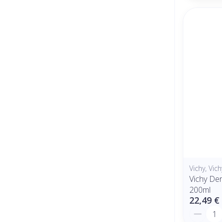
Vichy, Vic
Vichy De
200ml
22,49 €
Quantit