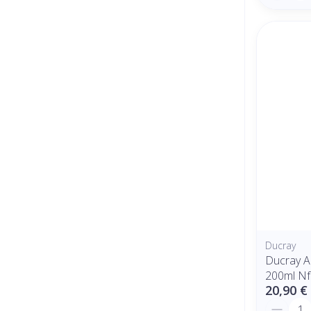
Ducray
Ducray A
200ml Nf
20,90 €
Quantit