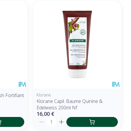
h Fortifiant
Klorane
Klorane Capil. Baume Quinine &
Edelweiss 200ml Nf
16,00 €
Quantité