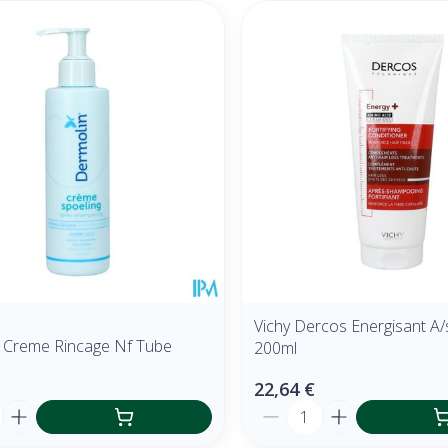
Vichy Dercos Energisant A/s
 Creme Rincage Nf Tube
200ml
22,64 €
é
Quantité