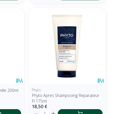
ille 200ml
Phyto
Phyto Apres Shampooing Reparateur
Fl 175ml
18,50 €
Quantité