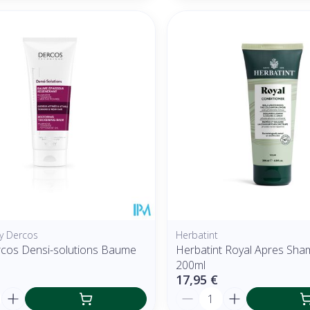
hy Dercos
Herbatint
rcos Densi-solutions Baume
Herbatint Royal Apres Sh
200ml
17,95 €
é
Quantité