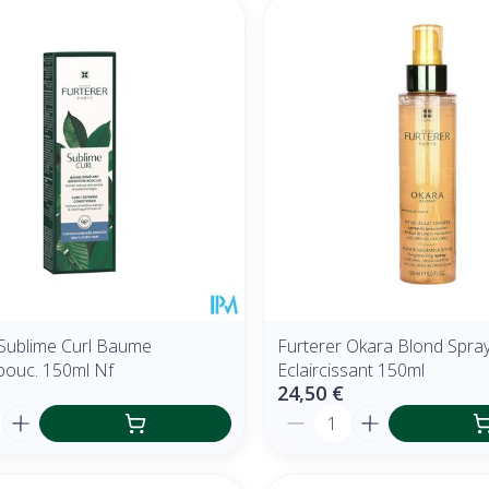
 Sublime Curl Baume
Furterer Okara Blond Spra
bouc. 150ml Nf
Eclaircissant 150ml
24,50 €
é
Quantité