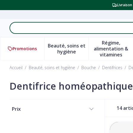
Aller au contenu
Livraison
Rechercher
Régime,
Beauté, soins et
alimentation &
Promotions
Afficher le sous-menu pour l
Afficher 
hygiène
vitamines
Accueil
/
Beauté, soins et hygiène
/
Bouche
/
Dentifrices
/
De
Dentifrice homéopathique
Passer à la liste des produits
14
arti
Prix
filter