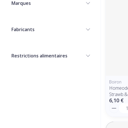
Marques
filter
Fabricants
filter
Restrictions alimentaires
filter
Boiron
Homeoden
Strawb.&
6,10 €
Quantit