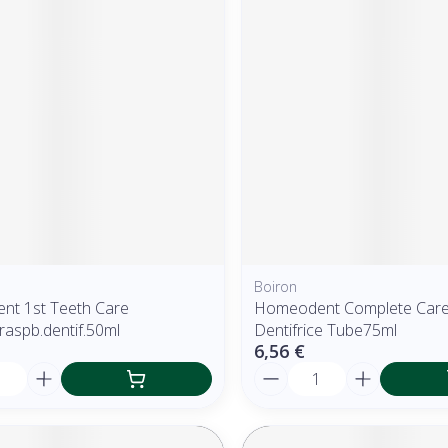
Boiron
t 1st Teeth Care
Homeodent Complete Care
raspb.dentif.50ml
Dentifrice Tube75ml
6,56 €
é
Quantité