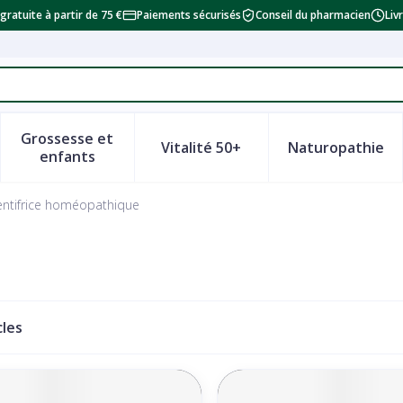
 gratuite à partir de 75 €
Paiements sécurisés
Conseil du pharmacien
Liv
Grossesse et
Vitalité 50+
Naturopathie
a catégorie Beauté, soins et hygiène
le sous-menu pour la catégorie Régime, alimentation & vi
Afficher le sous-menu pour la catégorie Grosse
Afficher le sous-menu pour la
Afficher 
enfants
ntifrice homéopathique
cles