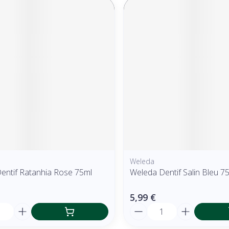
Weleda
entif Ratanhia Rose 75ml
Weleda Dentif Salin Bleu 7
5,99 €
é
Quantité