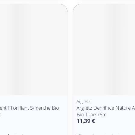
Argiletz
entif Tonifiant S/menthe Bio
Argiletz Denfifrice Nature 
l
Bio Tube 75ml
11,39 €