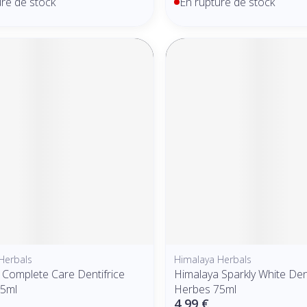
ure de stock
En rupture de stock
Herbals
Himalaya Herbals
 Complete Care Dentifrice
Himalaya Sparkly White Dent
75ml
Herbes 75ml
4,99 €