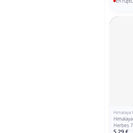
En rupt
Himalaya 
Himalaya
Herbes 
5,29 €