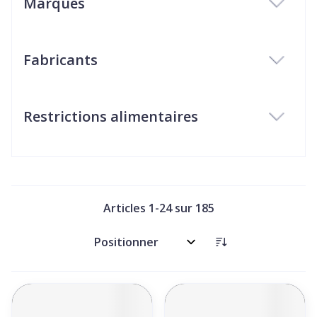
Marques
filter
Fabricants
filter
Restrictions alimentaires
filter
Articles
1
-
24
sur
185
Trier par: