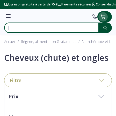
Aller au contenu
Livraison gratuite à partir de 75 €
Paiements sécurisés
Conseil du p
Menu
Cherc
Rechercher
Accueil
/
Régime, alimentation & vitamines
/
Nutrithérapie et bie
Cheveux (chute) et ongles
Filtre
Passer à la liste des produits
Prix
filter