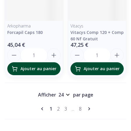
Arkopharma
Vitacys
Forcapil Caps 180
Vitacys Comp 120 + Comp
60 Nf Gratuit
45,04 €
47,25 €
Quantité
Quantité
Ajouter au panier
Ajouter au panier
Afficher
par page
Pages
Vous lisez actuellement la page
Page
Page
Page
1
2
3
...
8