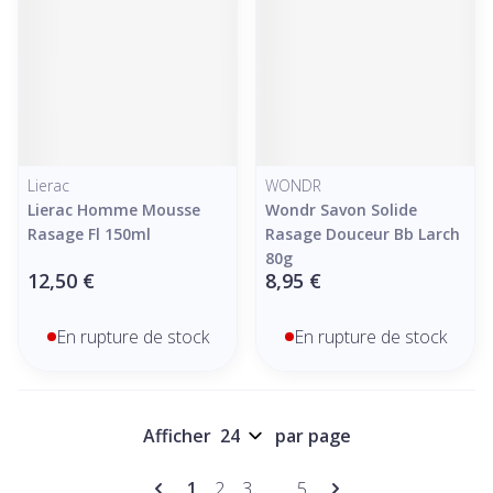
Lierac
WONDR
Lierac Homme Mousse
Wondr Savon Solide
Rasage Fl 150ml
Rasage Douceur Bb Larch
80g
12,50 €
8,95 €
En rupture de stock
En rupture de stock
Afficher
par page
Pages
Vous lisez actuellement la page
Page
Page
Page
1
2
3
...
5