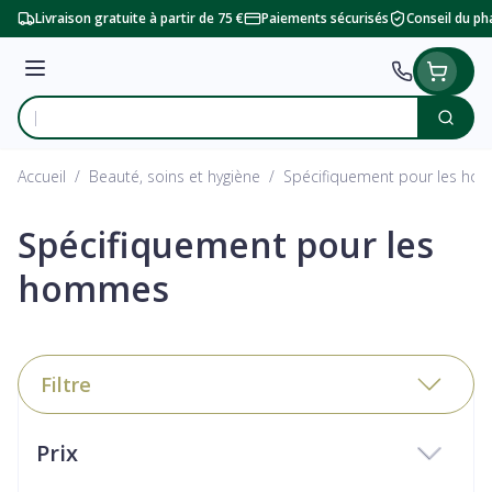
Aller au contenu
Livraison gratuite à partir de 75 €
Paiements sécurisés
Conseil du p
Menu
Cherc
Rechercher
Accueil
/
Beauté, soins et hygiène
/
Spécifiquement pour les h
Spécifiquement pour les
hommes
Filtre
Passer à la liste des produits
Prix
filter