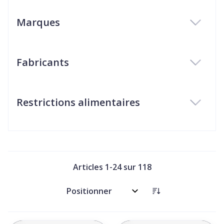
Marques
filter
Fabricants
filter
Restrictions alimentaires
filter
Articles
1
-
24
sur
118
Trier par: