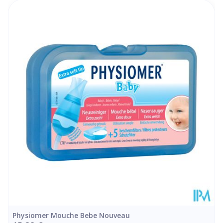
Longueur
60 mm
Profondeur
162 mm
Quantité Du
135
Paquet
Restrictions
Sans conservateurs
Alimentaires
Température ambiante (15°C -
Préservation
25°C)
*Source: IQVIA 2025
Physiomer Mouche Bebe Nouveau