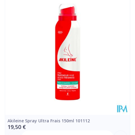
Longueur
185 mm
Profondeur
45 mm
Quantité Du
150
Paquet
Température ambiante (15°C -
Préservation
25°C)
Akileine Spray Ultra Frais 150ml 101112
19,50 €
Quantité