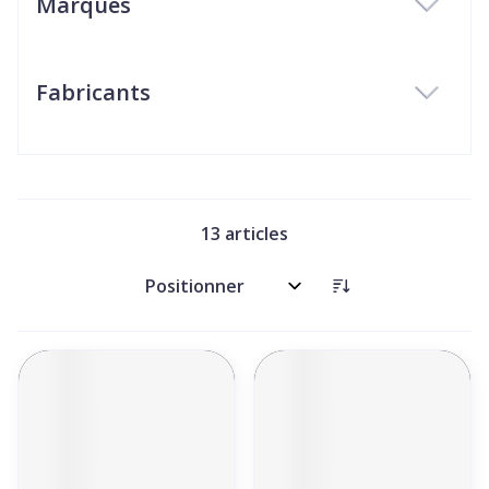
Marques
filter
Fabricants
filter
13
articles
Trier par: