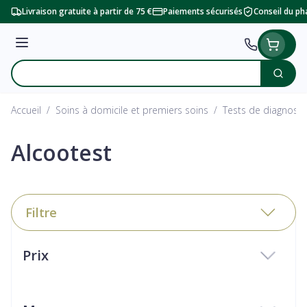
Aller au contenu
Livraison gratuite à partir de 75 €
Paiements sécurisés
Conseil du p
Menu
Cherc
Rechercher
Accueil
/
Soins à domicile et premiers soins
/
Tests de diagnosti
Alcootest
Filtre
Passer à la liste des produits
Prix
filter