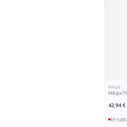
Milupa
Milupa P
42,94 €
En rupt