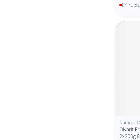
En rupt
Nutricia, O
Olvarit F
2x200g 