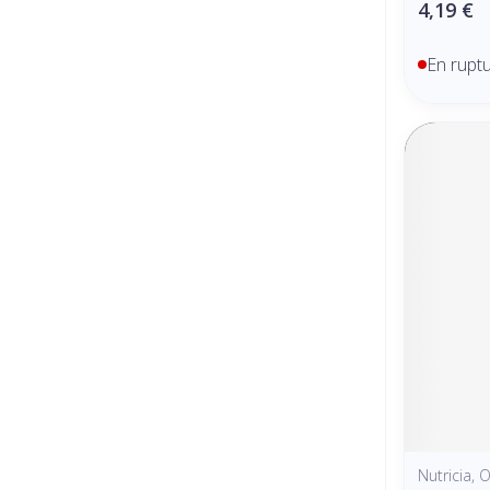
4,19 €
En rupt
Nutricia, O