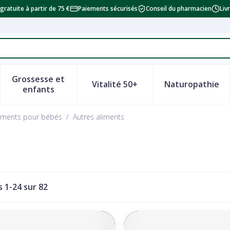
 gratuite à partir de 75 €
Paiements sécurisés
Conseil du pharmacien
Liv
Grossesse et
Vitalité 50+
Naturopathie
a catégorie Beauté, soins et hygiène
le sous-menu pour la catégorie Régime, alimentation & vi
Afficher le sous-menu pour la catégorie Grosse
Afficher le sous-menu pour la
Afficher 
enfants
liments pour bébés
/
Autres aliments
es
1
-
24
sur
82