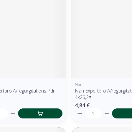
Nan
rtpro A/regurgitations Pdr
Nan Expertpro A/regurgitat
4x26,2g
4,84 €
é
Quantité