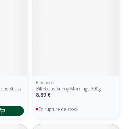
Billiebubs
ions Sticks
Billiebubs Sunny Mornings 300g
8,89 €
En rupture de stock