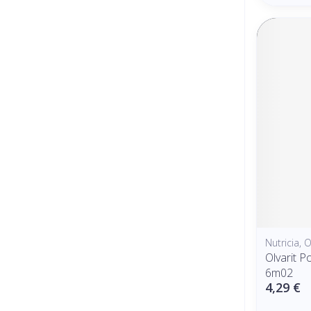
Nutricia, O
Olvarit P
6m02
4,29 €