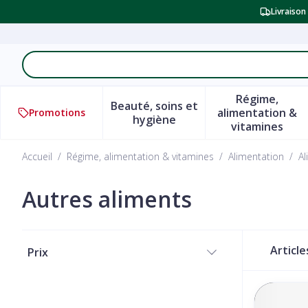
Aller au contenu
Livraison
Rechercher
Régime,
Beauté, soins et
alimentation &
Promotions
Afficher le sous-menu pour l
Afficher 
hygiène
vitamines
Accueil
/
Régime, alimentation & vitamines
/
Alimentation
/
A
Autres aliments
Passer à la liste des produits
Articl
Prix
filter