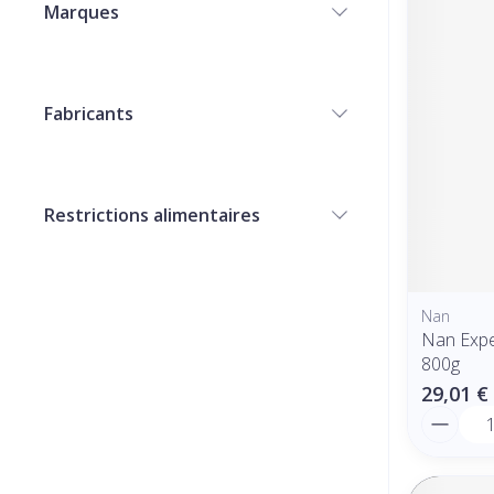
Marques
filter
Fabricants
filter
Restrictions alimentaires
filter
Nan
Nan Expe
800g
29,01 €
Quantit