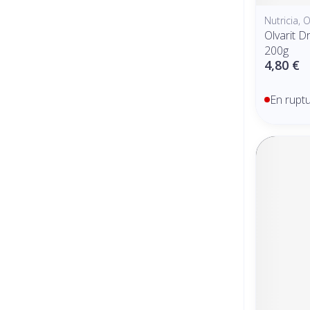
Nutricia, O
Olvarit D
200g
4,80 €
En rupt