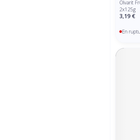
Olvarit 
2x125g
3,19 €
En rupt