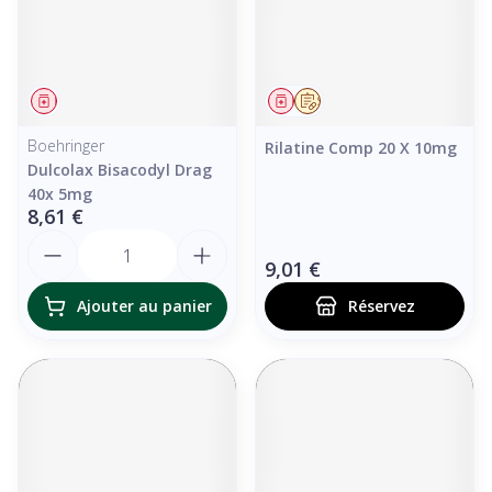
Médicament
Médicament
Sur prescription
Boehringer
Rilatine Comp 20 X 10mg
Dulcolax Bisacodyl Drag
40x 5mg
8,61 €
Quantité
9,01 €
Ajouter au panier
Réservez