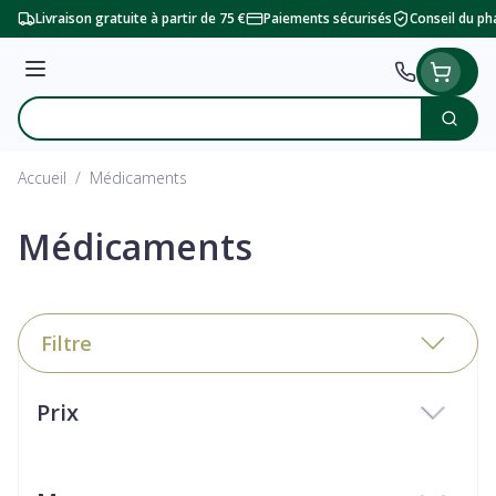
Aller au contenu
Livraison gratuite à partir de 75 €
Paiements sécurisés
Conseil du p
Menu
Cherc
Rechercher
Accueil
/
Médicaments
Médicaments
Filtre
Passer à la liste des produits
Prix
filter