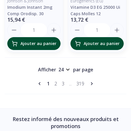
Johnson & Johnson
Eurogenerics (EG)
Imodium Instant 2mg
Vitamine D3 EG 25000 Ui
Comp Orodisp. 30
Caps Molles 12
15,94 €
13,72 €
Quantité
Quantité
Ajouter au panier
Ajouter au panier
Afficher
par page
Pages
Vous lisez actuellement la page
Page
Page
Page
1
2
3
...
319
Restez informé des nouveaux produits et
promotions