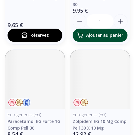
30
9,95 €
Quantité
9,65 €
Réservez
Ajouter au panier
Médicament
Sur prescription
Demande écrite
Médicament
Sur prescription
Eurogenerics (EG)
Eurogenerics (EG)
Paracetamol EG Forte 1G
Zolpidem EG 10 Mg Comp
Comp Pell 30
Pell 30 X 10 Mg
8,54 €
12,92 €