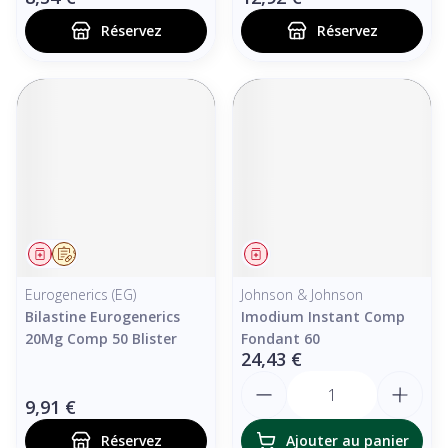
Réservez
Réservez
Médicament
Sur prescription
Médicament
Eurogenerics (EG)
Johnson & Johnson
Bilastine Eurogenerics
Imodium Instant Comp
20Mg Comp 50 Blister
Fondant 60
24,43 €
Quantité
9,91 €
Réservez
Ajouter au panier