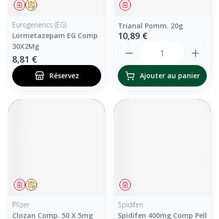
Médicament
Sur prescription
Médicament
Eurogenerics (EG)
Trianal Pomm. 20g
10,89 €
Lormetazepam EG Comp
Quantité
30X2Mg
8,81 €
Réservez
Ajouter au panier
Médicament
Sur prescription
Médicament
Pfizer
Spidifen
Clozan Comp. 50 X 5mg
Spidifen 400mg Comp Pell