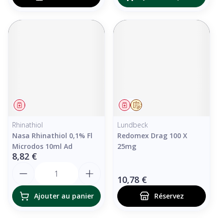
Médicament
Médicament
Sur prescription
Rhinathiol
Lundbeck
Nasa Rhinathiol 0,1% Fl
Redomex Drag 100 X
Microdos 10ml Ad
25mg
8,82 €
Quantité
10,78 €
Ajouter au panier
Réservez