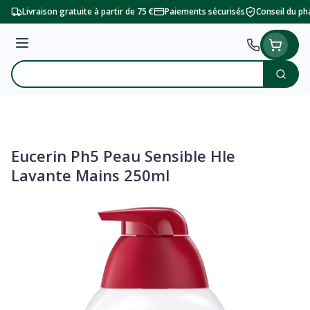
Aller au contenu
Livraison gratuite à partir de 75 €
Paiements sécurisés
Conseil du p
Menu
Cherc
Rechercher
Eucerin Ph5 Peau Sensible Hle
Lavante Mains 250ml