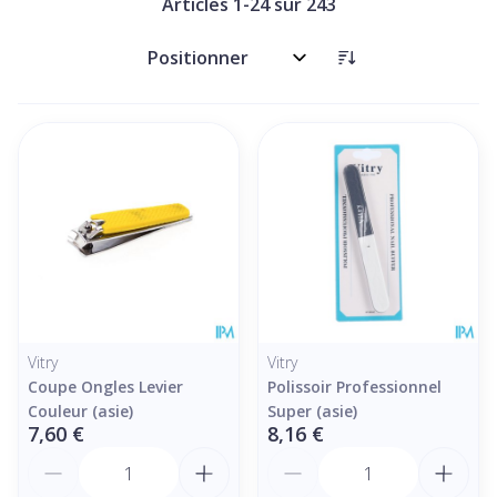
Articles
1
-
24
sur
243
Trier par:
Vitry
Vitry
Coupe Ongles Levier
Polissoir Professionnel
Couleur (asie)
Super (asie)
7,60 €
8,16 €
Quantité
Quantité