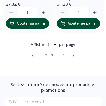
27,32 €
31,20 €
Quantité
Quantité
Ajouter au panier
Ajouter au panier
Afficher
par page
Pages
Vous lisez actuellement la page
Page
Page
Page
1
2
3
...
11
Restez informé des nouveaux produits et
promotions
Adresse mail