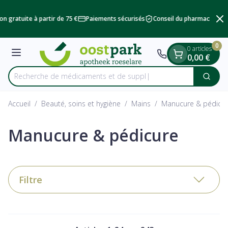
Diapositive 2 de 2
Aller au contenu
on gratuite à partir de 75 €
Paiements sécurisés
Conseil du pharmacien
L
0
0 articles
Menu
0,00 €
Recherche de méd
Cherc
Rechercher
Accueil
/
Beauté, soins et hygiène
/
Mains
/
Manucure & pédicu
Manucure & pédicure
Filtre