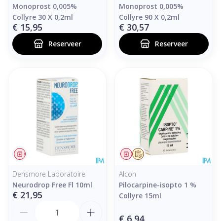
Monoprost 0,005%
Monoprost 0,005%
Collyre 30 X 0,2ml
Collyre 90 X 0,2ml
€ 15,95
€ 30,57
Reserveer
Reserveer
Geneesmiddel
Geneesmiddel
Op voorschrift
Densmore Laboratoire
Alcon
Neurodrop Free Fl 10ml
Pilocarpine-isopto 1 %
€ 21,95
Collyre 15ml
Aantal
€ 6,94