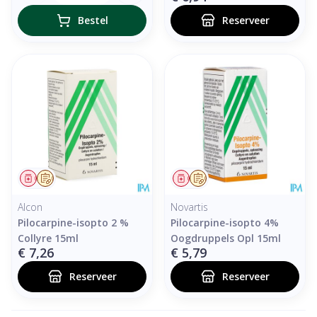
Bestel
Reserveer
Geneesmiddel
Op voorschrift
Geneesmiddel
Op voorschrift
Alcon
Novartis
Pilocarpine-isopto 2 %
Pilocarpine-isopto 4%
Collyre 15ml
Oogdruppels Opl 15ml
€ 7,26
€ 5,79
Reserveer
Reserveer