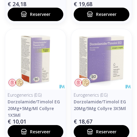
€ 24,18
€ 19,68
Reserveer
Reserveer
Geneesmiddel
Op voorschrift
Geneesmiddel
Op voorschrift
Eurogenerics (EG)
Eurogenerics (EG)
Dorzolamide/Timolol EG
Dorzolamide/Timolol EG
20Mg+5Mg/Ml Collyre
20Mg/5Mg Collyre 3X5Ml
1X5Ml
€ 10,01
€ 18,67
Reserveer
Reserveer