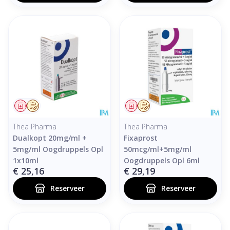
Geneesmiddel
Op voorschrift
Geneesmiddel
Op voorschrift
Thea Pharma
Thea Pharma
Dualkopt 20mg/ml +
Fixaprost
5mg/ml Oogdruppels Opl
50mcg/ml+5mg/ml
1x10ml
Oogdruppels Opl 6ml
€ 25,16
€ 29,19
Reserveer
Reserveer