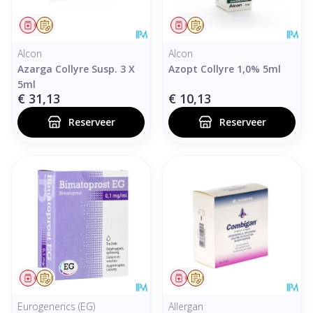
Geneesmiddel
Op voorschrift
Geneesmiddel
Op voorschrift
Alcon
Alcon
Azarga Collyre Susp. 3 X
Azopt Collyre 1,0% 5ml
5ml
€ 31,13
€ 10,13
Reserveer
Reserveer
Geneesmiddel
Op voorschrift
Geneesmiddel
Op voorschrift
Eurogenerics (EG)
Allergan