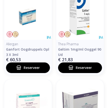
Geneesmiddel
Op voorschrift
Geneesmiddel
Op voorschrift
Allergan
Thea Pharma
Ganfort Oogdruppels Opl
Geltim 1mg/ml Ooggel 90
3 X 3ml
Ud
€ 60,53
€ 21,83
Reserveer
Reserveer