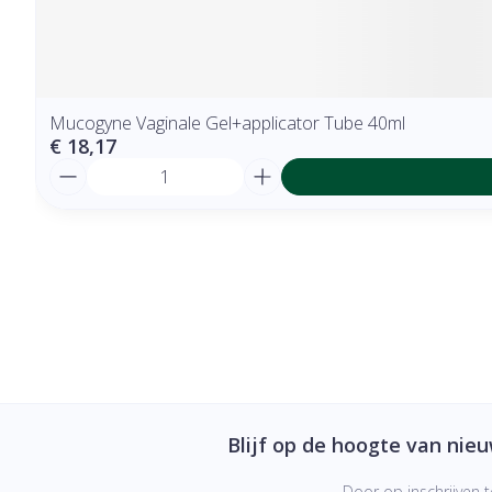
Mucogyne Vaginale Gel+applicator Tube 40ml
€ 18,17
Aantal
Blijf op de hoogte van nie
Door op inschrijven t