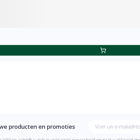
E-mail adres
uwe producten en promoties
e klikken, schrijft u zich in voor onze nieuwsbrief en gaat u akkoord 