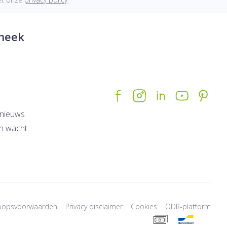
heek
nieuws
n wacht
oopsvoorwaarden
Privacy disclaimer
Cookies
ODR-platform