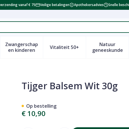
verzending vanaf € 75
Veilige betalingen
Apothekersadvies
Snelle besch
Zwangerschap
Natuur
Vitaliteit 50+
id, verzorging en hygiëne categorie
enu voor Dieet, voeding en vitamines categorie
Toon submenu voor Zwangerschap en kinderen 
Toon submenu voor Vitalitei
Toon sub
en kinderen
geneeskunde
Tijger Balsem Wit 30g
Op bestelling
€ 10,90