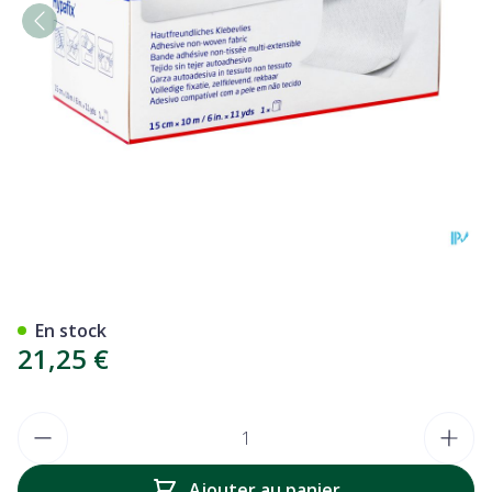
Hypafix 15,0cmx10,0m 1 71
En stock
21,25 €
Quantité
Ajouter au panier