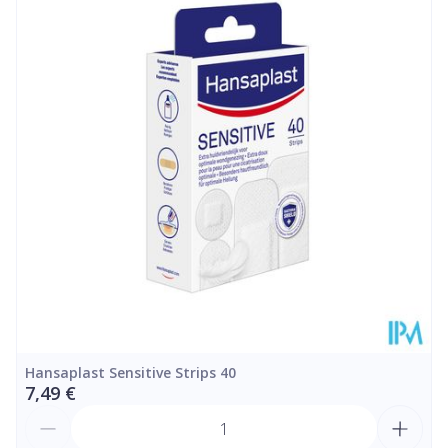
Profondeur
25 mm
Quantité Du
10 p/s
Paquet
Température ambiante (15°C -
Préservation
25°C)
Hansaplast Sensitive Strips 40
7,49 €
Quantité