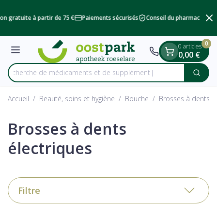
Diapositive 2 de 2
Aller au contenu
on gratuite à partir de 75 €
Paiements sécurisés
Conseil du pharmacien
L
0
0 articles
Menu
0,00 €
Recherche de médicamen
Cherc
Rechercher
Accueil
/
Beauté, soins et hygiène
/
Bouche
/
Brosses à dents él
Brosses à dents
électriques
Filtre