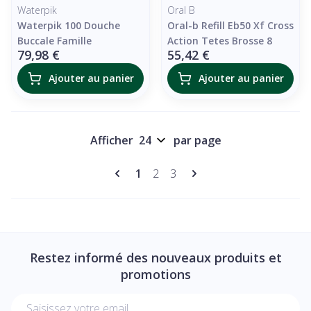
Waterpik
Oral B
Waterpik 100 Douche
Oral-b Refill Eb50 Xf Cross
Buccale Famille
Action Tetes Brosse 8
79,98 €
55,42 €
Ajouter au panier
Ajouter au panier
Afficher
par page
Pages
Vous lisez actuellement la page
Page
Page
1
2
3
Restez informé des nouveaux produits et
promotions
Adresse mail