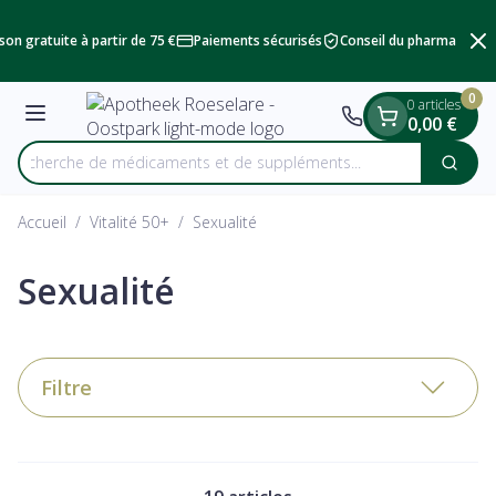
Diapositive 2 de 2
Aller au contenu
son gratuite à partir de 75 €
Paiements sécurisés
Conseil du pharmacien
0
0 articles
Menu
0,00 €
Recherche de médicaments et de supplémen
Cherc
Rechercher
Accueil
/
Vitalité 50+
/
Sexualité
Sexualité
Filtre