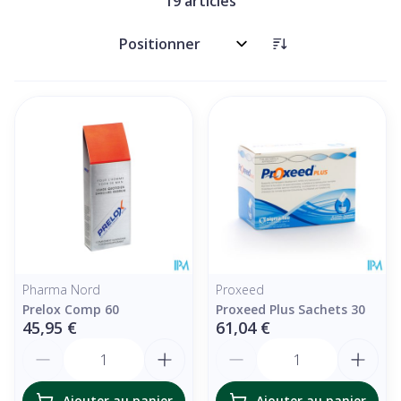
19
articles
Trier par:
Pharma Nord
Proxeed
Prelox Comp 60
Proxeed Plus Sachets 30
45,95 €
61,04 €
Quantité
Quantité
Ajouter au panier
Ajouter au panier