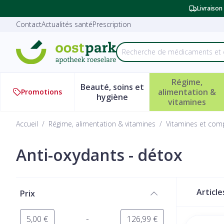
Aller au contenu
Diapositive 2 de 2
Livraison
Contact
Actualités santé
Prescription
Recherche
Rechercher
Régime,
Beauté, soins et
alimentation &
Promotions
Afficher le sous-menu pour l
Afficher 
hygiène
vitamines
Accueil
/
Régime, alimentation & vitamines
/
Vitamines et com
Anti-oxydants - détox
Passer à la liste des produits
Articl
Prix
filter
-
Valeur minimale
Valeur maximale
5,00 €
126,99 €