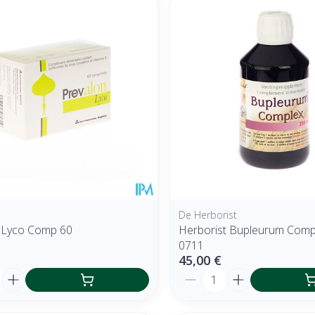
r les valeurs minimales et maximales du prix.
De Herborist
 Lyco Comp 60
Herborist Bupleurum Comp
0711
45,00 €
é
Quantité