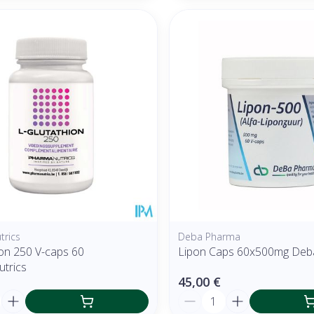
rics
Deba Pharma
ion 250 V-caps 60
Lipon Caps 60x500mg Deb
trics
45,00 €
é
Quantité