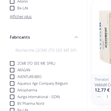
Arterin
Be-Life
Afficher plus
Fabricants
filter
2CME (TO SEE ME SPRL)
ARAGAN
AVENTURE4BIO
Therabel
Aquarius Age Company Belgium
Vebistil 
12,77 €
Arkopharma
Quantit
Auriga International - ISDIN
BV Pharma Nord
Be-Life