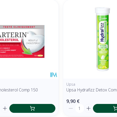
Upsa
Cholesterol Comp 150
Upsa Hydrafizz Detox Comp
9,90 €
é
Quantité