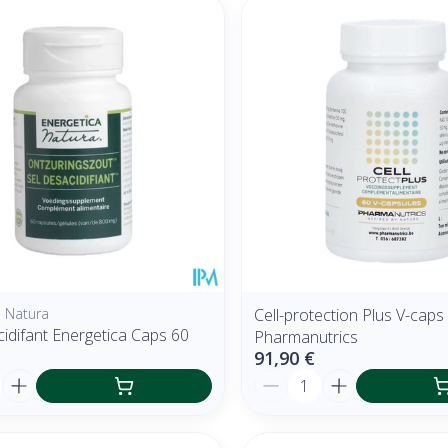
a Natura
Cell-protection Plus V-caps
idifant Energetica Caps 60
Pharmanutrics
91,90 €
é
Quantité