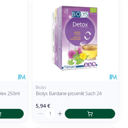
Biolys
lex 250ml
Biolys Bardane-pissenlit Sach 24
5,94 €
Quantité