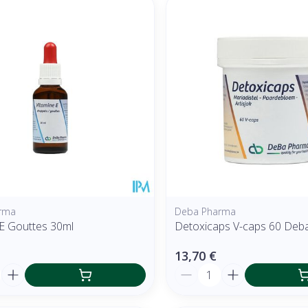
rma
Deba Pharma
 E Gouttes 30ml
Detoxicaps V-caps 60 Deb
13,70 €
é
Quantité