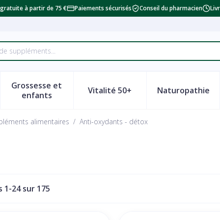
 gratuite à partir de 75 €
Paiements sécurisés
Conseil du pharmacien
Liv
Grossesse et
Vitalité 50+
Naturopathie
a catégorie Beauté, soins et hygiène
le sous-menu pour la catégorie Régime, alimentation & vi
Afficher le sous-menu pour la catégorie Grosse
Afficher le sous-menu pour la
Afficher 
enfants
pléments alimentaires
/
Anti-oxydants - détox
es
1
-
24
sur
175