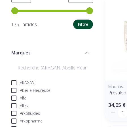
Utilisez les touches fléchées gauche et droite pour ajuste
175 articles
Filtre
Marques
filter
ARAGAN
Madaus
Abeille Heureuse
Prevalon
Alfa
34,05 €
Altisa
Quantit
Arkofluides
Arkopharma