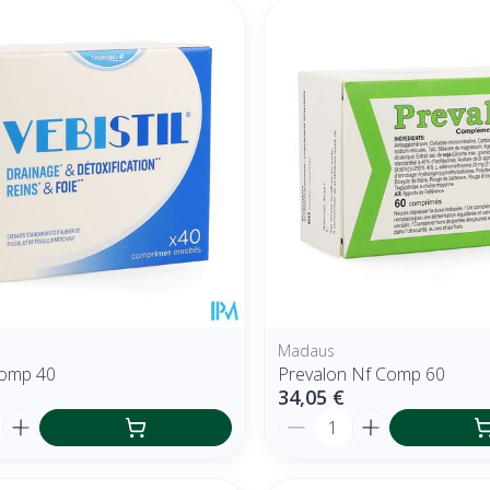
Madaus
Comp 40
Prevalon Nf Comp 60
34,05 €
é
Quantité