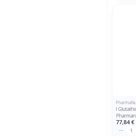
PharmaNut
l Glutath
Pharmanu
77,84 €
Quantit