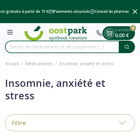
Diapositive 2 de 2
Aller au contenu
on gratuite à partir de 75 €
Paiements sécurisés
Conseil du pharmacien
L
0
0 articles
Menu
0,00 €
Recherche de médicaments
Cherc
Rechercher
Accueil
/
Médicaments
/
Insomnie, anxiété et stress
Insomnie, anxiété et
stress
Filtre