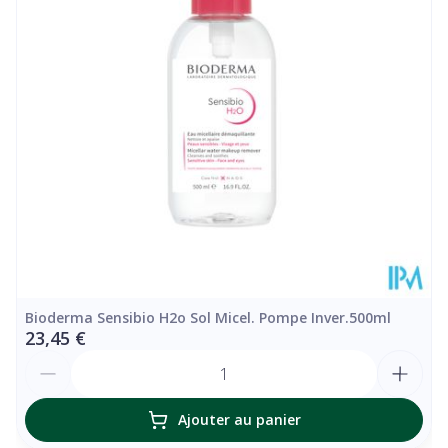
Quantité Du
500
Paquet
Température ambiante (15°C -
Préservation
25°C)
Bioderma Sensibio H2o Sol Micel. Pompe Inver.500ml
23,45 €
Quantité
Ajouter au panier