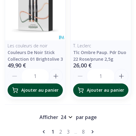
Les couleurs de noir
T. Leclerc
Couleurs De Noir Stick
Tlc Ombre Paup. Pdr Duo
Collection 01 Brightolive 3
22 Rose/prune 2,5g
49,90 €
26,00 €
Quantité
Quantité
Ajouter au panier
Ajouter au panier
Afficher
par page
Pages
Vous lisez actuellement la page
Page
Page
Page
1
2
3
...
8