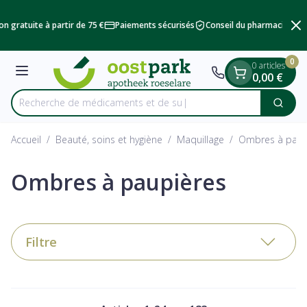
Diapositive 2 de 2
Aller au contenu
n gratuite à partir de 75 €
Paiements sécurisés
Conseil du pharmacien
L
0
0 articles
Menu
0,00 €
Recherche de mé
Cherc
Rechercher
Accueil
/
Beauté, soins et hygiène
/
Maquillage
/
Ombres à paup
Ombres à paupières
Filtre