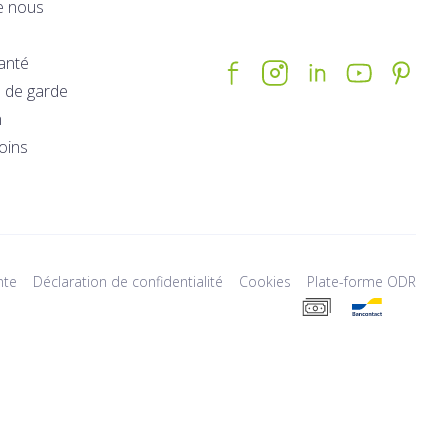
e nous
santé
 de garde
n
soins
nte
Déclaration de confidentialité
Cookies
Plate-forme ODR