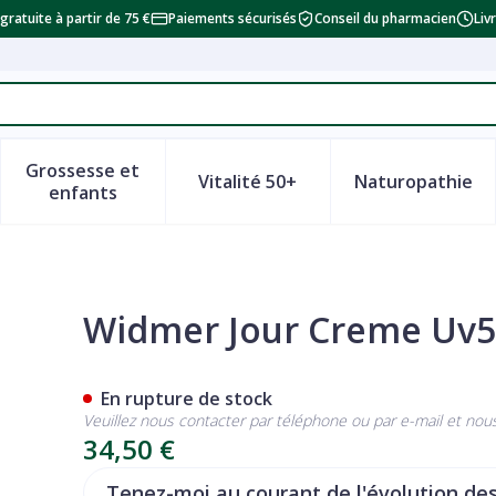
 gratuite à partir de 75 €
Paiements sécurisés
Conseil du pharmacien
Liv
Grossesse et
Vitalité 50+
Naturopathie
a catégorie Beauté, soins et hygiène
le sous-menu pour la catégorie Régime, alimentation & vi
Afficher le sous-menu pour la catégorie Grosse
Afficher le sous-menu pour la
Afficher 
enfants
/parf Pot 50ml
Widmer Jour Creme Uv5
En rupture de stock
Veuillez nous contacter par téléphone ou par e-mail et nou
34,50 €
Tenez-moi au courant de l'évolution des