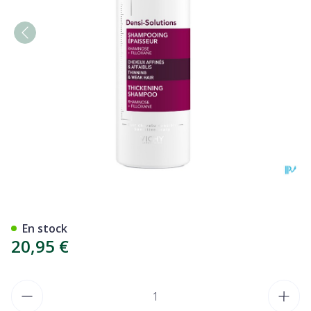
Vichy Dercos Densi-soluti
En stock
20,95 €
Quantité