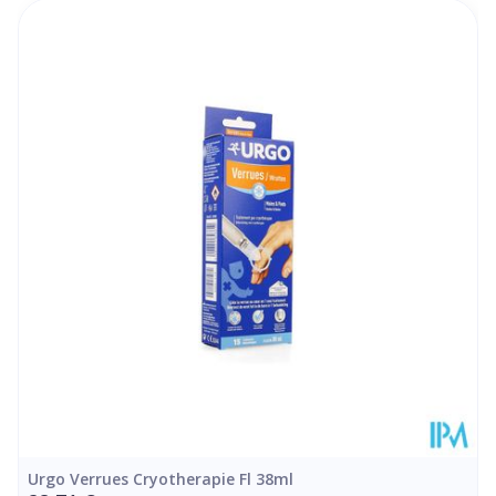
Pour le traitement des personnes allergiques au froid
Longueur
185 mm
En complément d'un autre traitement contre les
verrues. Consultez d'abord un médecin avant toute
Profondeur
35 mm
utilisation chez les femmes enceintes ou allaitantes.
En cas de doute, consultez un médecin.
Quantité Du
38
Paquet
Température ambiante (15°C -
Préservation
25°C)
Urgo Verrues Cryotherapie Fl 38ml