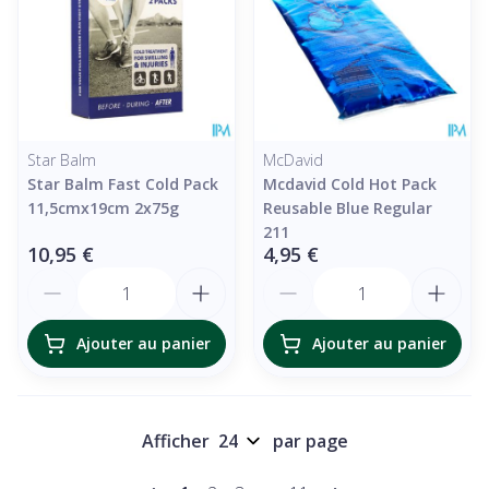
Star Balm
McDavid
Star Balm Fast Cold Pack
Mcdavid Cold Hot Pack
11,5cmx19cm 2x75g
Reusable Blue Regular
211
10,95 €
4,95 €
Quantité
Quantité
Ajouter au panier
Ajouter au panier
Afficher
par page
Pages