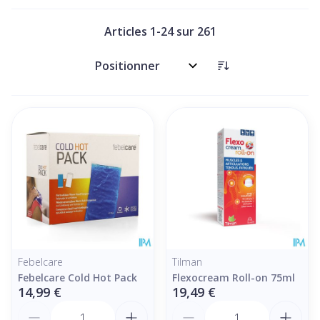
Articles
1
-
24
sur
261
Trier par:
Febelcare
Tilman
Febelcare Cold Hot Pack
Flexocream Roll-on 75ml
14,99 €
19,49 €
Quantité
Quantité