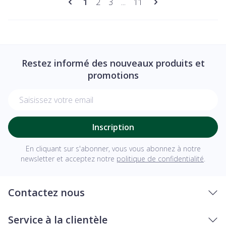
Vous lisez actuellement la page
Page
Page
Page
1
2
3
...
11
Restez informé des nouveaux produits et
promotions
Adresse mail
Inscription
En cliquant sur s'abonner, vous vous abonnez à notre
newsletter et acceptez notre
politique de confidentialité
.
Contactez nous
Service à la clientèle