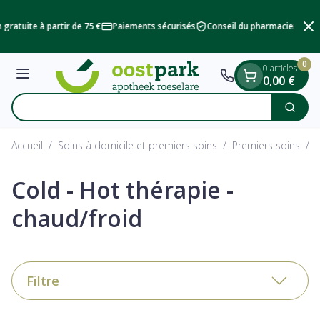
Diapositive 1 de 2
Aller au contenu
on gratuite à partir de 75 €
Paiements sécurisés
Conseil du pharmacien
L
0
0 articles
Menu
0,00 €
Trouvez ra
Cherc
Rechercher
Accueil
/
Soins à domicile et premiers soins
/
Premiers soins
/
C
Cold - Hot thérapie -
chaud/froid
Filtre