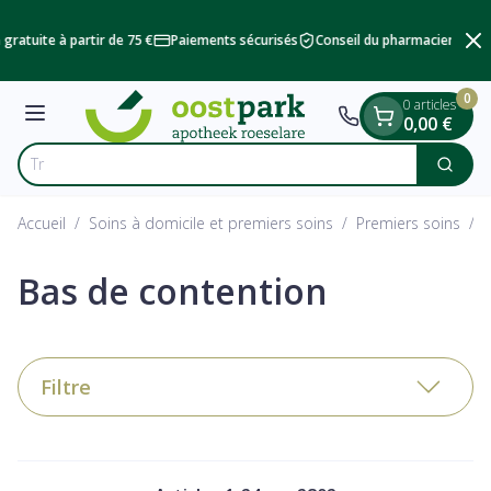
Diapositive 1 de 2
Aller au contenu
son gratuite à partir de 75 €
Paiements sécurisés
Conseil du pharmacien
0
0 articles
Menu
0,00 €
Trouvez rapi
Cherc
Rechercher
Accueil
/
Soins à domicile et premiers soins
/
Premiers soins
/
Bas de contention
Filtre