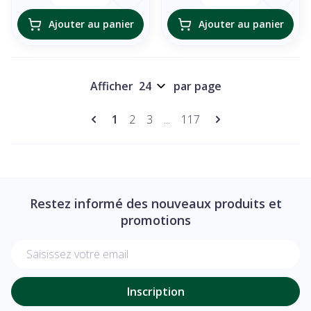
Ajouter au panier
Ajouter au panier
Afficher
par page
Pages
Vous lisez actuellement la page
Page
Page
Page
1
2
3
...
117
Restez informé des nouveaux produits et
promotions
Adresse mail
Inscription