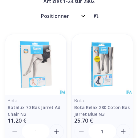
Articles
1
-
24
sur
2802
Trier par:
Bota
Bota
Botalux 70 Bas Jarret Ad
Bota Relax 280 Coton Bas
Chair N2
Jarret Blue N3
11,20 €
25,70 €
Quantité
Quantité